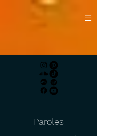
Paroles