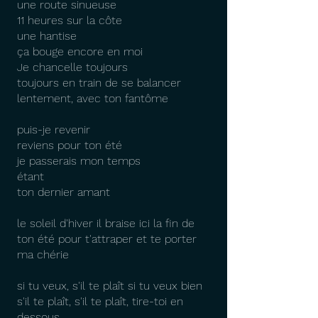
une route sinueuse
11 heures sur la côte
une hantise
ça bouge encore en moi
Je chancelle toujours
toujours en train de se balancer
lentement, avec ton fantôme
puis-je revenir
reviens pour ton été
je passerais mon temps
étant
ton dernier amant
le soleil d'hiver il braise ici la fin de
ton été pour t'attraper et te porter
ma chérie
si tu veux, s'il te plaît si tu veux bien
s'il te plaît, s'il te plaît, tire-toi en
dessous