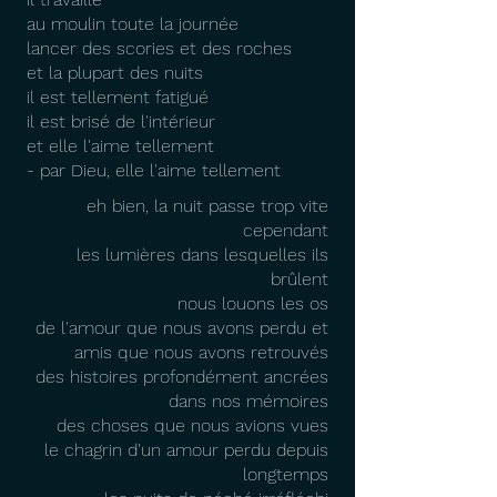
au moulin toute la journée
lancer des scories et des roches
et la plupart des nuits
il est tellement fatigué
il est brisé de l'intérieur
et elle l'aime tellement
- par Dieu, elle l'aime tellement
eh bien, la nuit passe trop vite
cependant
les lumières dans lesquelles ils
brûlent
nous louons les os
de l'amour que nous avons perdu et
amis que nous avons retrouvés
des histoires profondément ancrées
dans nos mémoires
des choses que nous avions vues
le chagrin d'un amour perdu depuis
longtemps