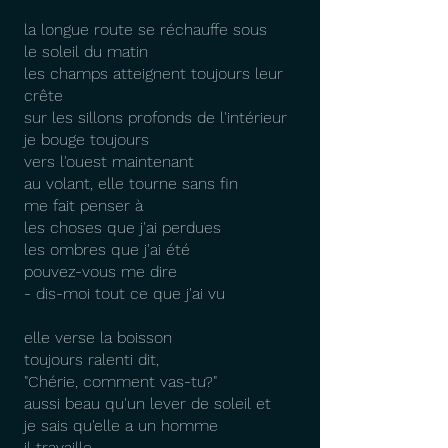
la longue route se réchauffe sous
le soleil du matin
les champs atteignent toujours leur
crête
sur les sillons profonds de l'intérieur
je bouge toujours
vers l'ouest maintenant
au volant, elle tourne sans fin
me fait penser à
les choses que j'ai perdues
les ombres que j'ai été
pouvez-vous me dire
- dis-moi tout ce que j'ai vu
elle verse la boisson
toujours ralenti dit,
"Chérie, comment vas-tu?"
aussi beau qu'un lever de soleil et
je sais qu'elle a un homme
il travaille