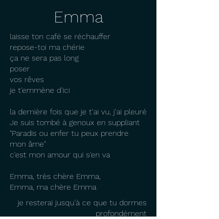
Emma
laisse ton café se réchauffer
repose-toi ma chérie
ça ne sera pas long
poser
vos rêves
je t'emmène d'ici
la dernière fois que je t'ai vu, j'ai pleuré
Je suis tombé à genoux en suppliant
"Paradis ou enfer tu peux prendre
mon âme"
c'est mon amour qui s'en va
Emma, très chère Emma,
Emma, ma chère Emma
je resterai jusqu'à ce que tu dormes
profondément