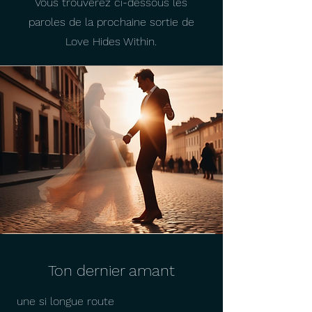
Vous trouverez ci-dessous les
paroles de la prochaine sortie de
Love Hides Within.
Ton dernier amant
une si longue route