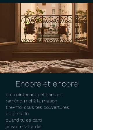
Encore et encore
oh maintenant petit amant
ramène-moi à la maison
tire-moi sous tes couvertures
et le matin
quand tu es parti
je vais m'attarder