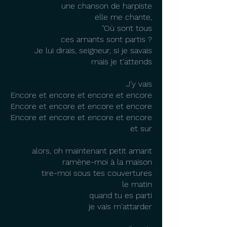
une chanson de harpiste
elle me chante,
"Où sont tous
ces amants sont partis ?
Je lui dirais, seigneur, si je savais
mais je t'attends
J'y vais
Encore et encore et encore et encore
Encore et encore et encore et encore
Encore et encore et encore et encore
et sur
alors, oh maintenant petit amant
ramène-moi à la maison
tire-moi sous tes couvertures
le matin
quand tu es parti
je vais m'attarder